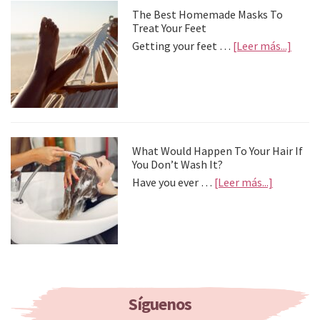
The Best Homemade Masks To
Treat Your Feet
about
Getting your feet …
[Leer más...]
The
Best
Home
Mask
To
Treat
Your
What Would Happen To Your Hair If
Feet
You Don’t Wash It?
about
Have you ever …
[Leer más...]
What
Would
Happen
To
Your
Hair
If
You
Síguenos
Don’t