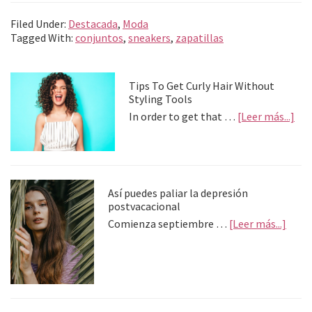
b
se
tt
at
gr
ai
n
m
Filed Under:
Destacada
,
Moda
o
n
er
sA
a
l
ea
p
Tagged With:
conjuntos
,
sneakers
,
zapatillas
o
ge
p
m
m
ar
Primary
k
r
p
e
tir
Tips To Get Curly Hair Without
Styling Tools
Sidebar
abo
In order to get that …
[Leer más...]
Tip
To
Get
Cur
Hai
Así puedes paliar la depresión
Wit
postvacacional
Sty
abou
Comienza septiembre …
[Leer más...]
Too
Así
pued
palia
la
depre
postv