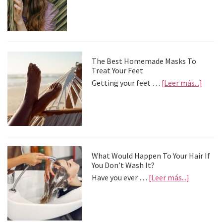
pued
palia
la
depre
postv
The Best Homemade Masks To
Treat Your Feet
about
Getting your feet …
[Leer más...]
The
Best
Home
Mask
To
Treat
Your
What Would Happen To Your Hair If
Feet
You Don’t Wash It?
about
Have you ever …
[Leer más...]
What
Would
Happen
To