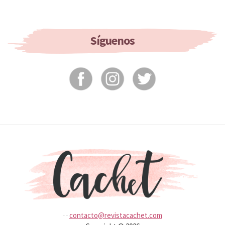
Your
Hair
If
You
Síguenos
Don’t
Wash
It?
·
·
contacto@revistacachet.com