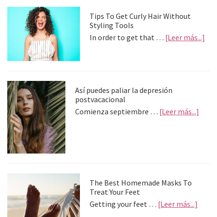
Primary
Tips To Get Curly Hair Without
Styling Tools
Sidebar
abo
In order to get that …
[Leer más...]
Tip
To
Get
Cur
Hai
Así puedes paliar la depresión
Wit
postvacacional
Sty
abou
Comienza septiembre …
[Leer más...]
Too
Así
pued
palia
la
depre
postv
The Best Homemade Masks To
Treat Your Feet
about
Getting your feet …
[Leer más...]
The