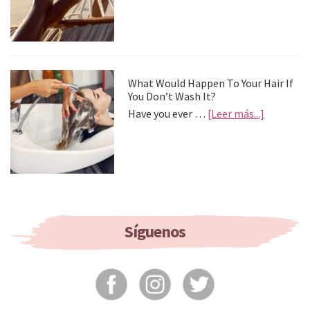
Best
Home
Mask
To
Treat
Your
What Would Happen To Your Hair If
Feet
You Don’t Wash It?
about
Have you ever …
[Leer más...]
What
Would
Happen
To
Your
Hair
If
You
Síguenos
Don’t
Wash
It?