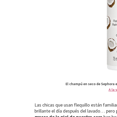
El champú en seco de Sephora e
A la 
Las chicas que usan flequillo están familia
brillante el día después del lavado… pero p
grasas de la piel de nuestra cara
han he