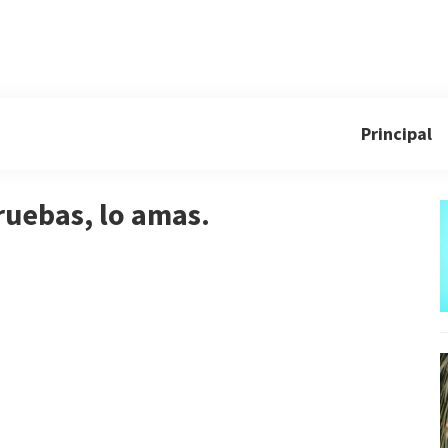
Principal
ruebas, lo amas.
C
o
m
p