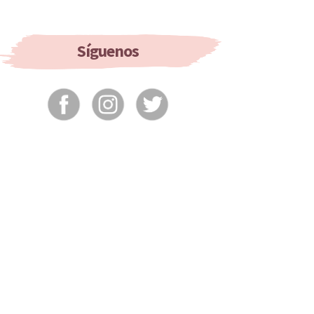
Happen
To
Your
Hair
Síguenos
If
You
Don’t
Wash
It?