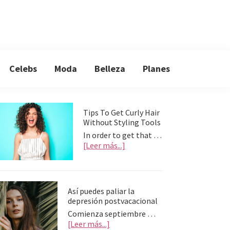
Celebs
Moda
Belleza
Planes
Primary
Tips To Get Curly Hair
Without Styling Tools
Sidebar
In order to get that …
about
[Leer más...]
Tips
To
Get
Curly
Así puedes paliar la
Hair
depresión postvacacional
Without
Comienza septiembre …
Styling
about
[Leer más...]
Tools