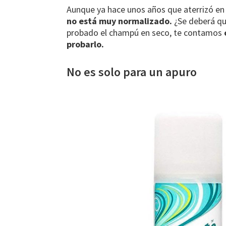
o
ge
p
m
m
Aunque ya hace unos años que aterrizó en
k
r
p
e
no está muy normalizado.
¿Se deberá qu
probado el champú en seco, te contamos
probarlo.
No es solo para un apuro