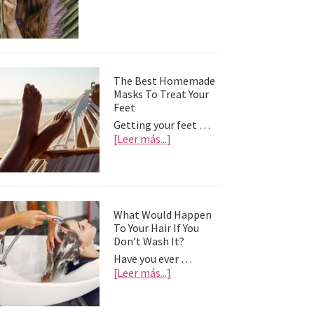
Así
puedes
paliar
la
depresión
postvacacional
The Best Homemade
Masks To Treat Your
Feet
Getting your feet …
about
[Leer más...]
The
Best
Homemade
Masks
To
What Would Happen
Treat
To Your Hair If You
Your
Don’t Wash It?
Feet
Have you ever …
about
[Leer más...]
What
Would