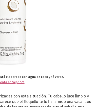
stá elaborado con agua de coco y té verde.
venta en Sephora
rizadas con esta situación. Tu cabello luce limpio y
arece que el flequillo te lo ha lamido una vaca. L
as
cho de las suyas, provocando que el cabello que