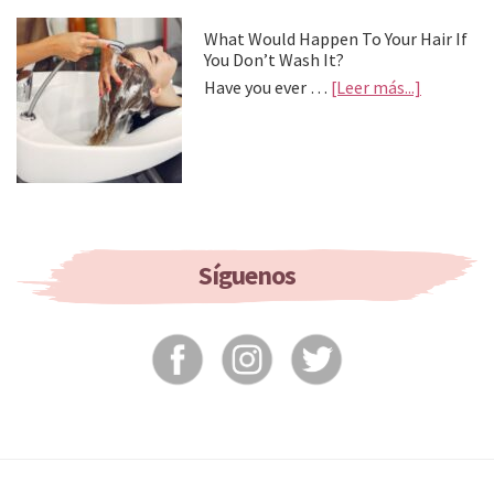
Treat
Your
What Would Happen To Your Hair If
Feet
You Don’t Wash It?
about
Have you ever …
[Leer más...]
What
Would
Happen
To
Your
Hair
If
You
Síguenos
Don’t
Wash
It?