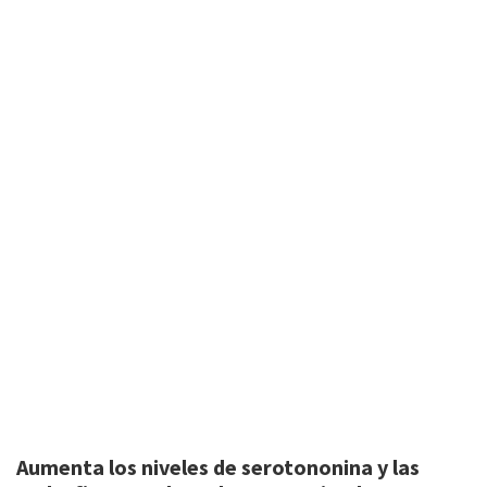
o
ge
p
m
m
ar
k
r
p
e
tir
Aumenta los niveles de serotononina y las