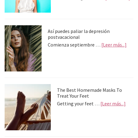
Tip
To
Get
Cur
Hai
Así puedes paliar la depresión
Wit
postvacacional
Sty
abou
Comienza septiembre …
[Leer más...]
Too
Así
pued
palia
la
depre
postv
The Best Homemade Masks To
Treat Your Feet
about
Getting your feet …
[Leer más...]
The
Best
Home
Mask
To