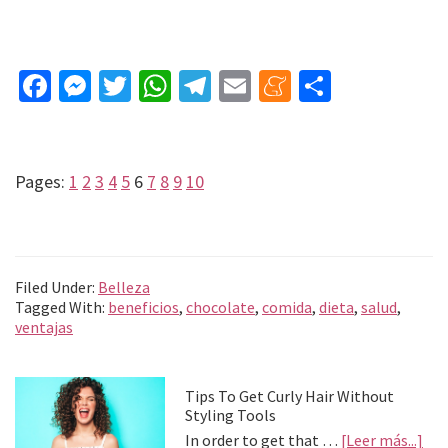
Fa
M
T
W
Te
E
M
C
ce
es
wi
h
le
m
e
o
b
se
tt
at
gr
ai
n
m
o
n
er
sA
a
l
ea
p
Page
Page
Page
Page
Page
Page
Page
Page
Page
Page
Pages:
1
2
3
4
5
6
7
8
9
10
o
ge
p
m
m
ar
k
r
p
e
tir
Filed Under:
Belleza
Tagged With:
beneficios
,
chocolate
,
comida
,
dieta
,
salud
,
ventajas
Primary
Tips To Get Curly Hair Without
Styling Tools
Sidebar
abo
In order to get that …
[Leer más...]