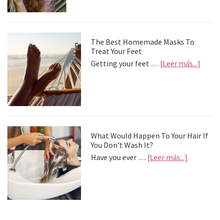
la
depre
postv
The Best Homemade Masks To
Treat Your Feet
about
Getting your feet …
[Leer más...]
The
Best
Home
Mask
To
Treat
Your
What Would Happen To Your Hair If
Feet
You Don’t Wash It?
about
Have you ever …
[Leer más...]
What
Would
Happen
To
Your
Hair