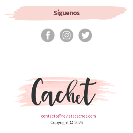
If
You
Síguenos
Don’t
Wash
It?
·
·
contacto@revistacachet.com
Copyright © 2026