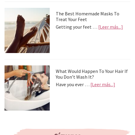
postv
The Best Homemade Masks To
Treat Your Feet
about
Getting your feet …
[Leer más...]
The
Best
Home
Mask
To
Treat
Your
What Would Happen To Your Hair If
Feet
You Don’t Wash It?
about
Have you ever …
[Leer más...]
What
Would
Happen
To
Your
Hair
If
You