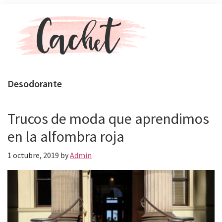
Skip
Skip
Menu
to
to
main
primary
content
sidebar
Revista
Toda
Cachet
la
Desodorante
actualidad
de
celebs,
Trucos de moda que aprendimos
moda
en la alfombra roja
y
belleza
1 octubre, 2019
by
Admin