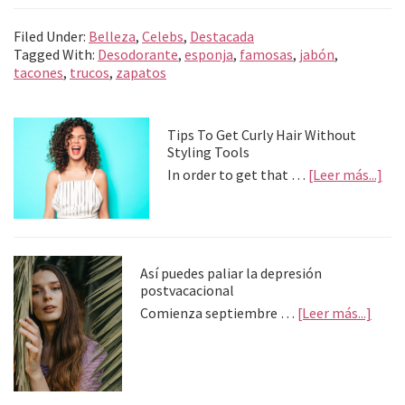
Filed Under:
Belleza
,
Celebs
,
Destacada
Tagged With:
Desodorante
,
esponja
,
famosas
,
jabón
,
tacones
,
trucos
,
zapatos
Primary
Tips To Get Curly Hair Without
Styling Tools
Sidebar
abo
In order to get that …
[Leer más...]
Tip
To
Get
Cur
Hai
Así puedes paliar la depresión
Wit
postvacacional
Sty
abou
Comienza septiembre …
[Leer más...]
Too
Así
pued
palia
la
depre